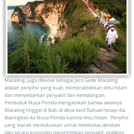
Macaling, juga dikenal sebagai Jero Gede Macaling 
adalah penyihir yang kuat, mempraktekkan ilmu hitam 
dan menyebarkan penyakit dan kemalangan.  
Penduduk Nusa Penida mengatakan bahwa awalnya 
Macaling tinggal di Bali, di desa kecil Batuan tetapi dia 
diasingkan ke Nusa Penida karena ilmu hitam.  Penyihir 
yang marah memutuskan untuk membalas dendam 
dan secara konsisten mengirimkan penyakit, epidemi, 